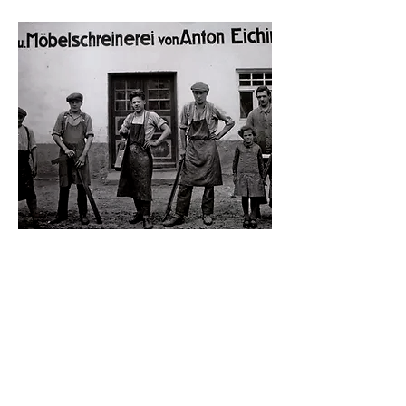
Rechts im Bild sehen Sie Anton
Eichinger mit seinen zwei Töchtern
und seinen Gesellen und Lehrlingen
im Gründungsjahr 1925.
1995 wurde die Schreinerei mit dem
Firmennamen "Möbelschreinerei
Anton Eichinger" umfirmiert in